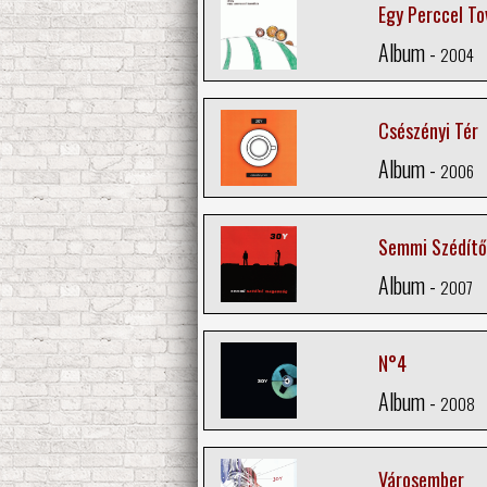
Egy Perccel To
Album -
2004
Csészényi Tér
Album -
2006
Semmi Szédít
Album -
2007
N°4
Album -
2008
Városember