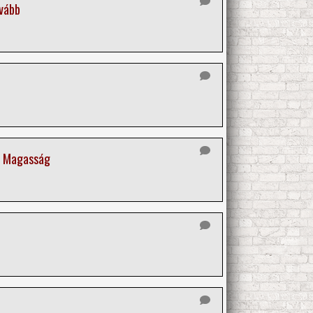
vább
ő Magasság