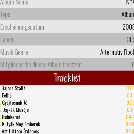
Album Name
N°
Type
Albu
Erscheinungsdatum
200
Labels
CL
Musik Genre
Alternativ Roc
Mitglieder die dieses Album besitzen
Tracklist
.
Hajóra Szállt
02:
.
Felhő
03:
.
Gyújtósnak Jó
02:
.
Dajkák Meséje
03:
.
Rubikernő
04:
.
Kutyák Meg Emberek
02:
.
Azt Hittem Érdemes
04: