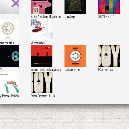
Ki Az Akit Még Megölelnél
Dicsőség
30Y.LP.2014
entimentálé
Városember
°4
Semmi Szédítő Magasság
Csészényi Tér
Pécsi Sörház
y Perccel Tovább
Pécsi Egyetemi Klub