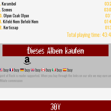
.
Karambol
03:
.
Szenes
03:
0.
Olyan Csak Olyan
03:
1.
Kifelé Nem Befelé Nem
07:
2.
Kerticsap
01:
Total playing time: 43:
Dieses Alben kaufen
buy
buy
buy
buy
buy
buy
buy
pirit of Rock is reader-supported. When you buy through the links on our site we may earn an
ffiliate commission
30Y