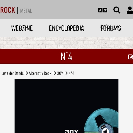
ROCK
|
METAL
WEBZINE
ENCYCLOPEDIA
FORUMS
N°4
Liste der Bands
Alternativ Rock
30Y
N°4