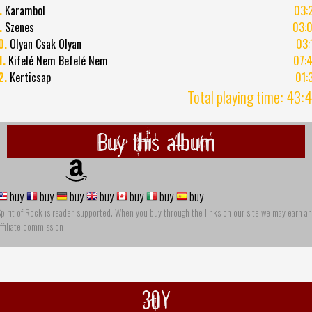
.
Karambol
03:
.
Szenes
03:
0.
Olyan Csak Olyan
03:
1.
Kifelé Nem Befelé Nem
07:
2.
Kerticsap
01:
Total playing time: 43:
Buy this album
buy
buy
buy
buy
buy
buy
buy
pirit of Rock is reader-supported. When you buy through the links on our site we may earn an
ffiliate commission
30Y