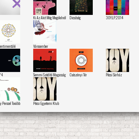
Ki Az Akit Még Megölelnél
Dicsőség
30Y.LP.2014
entimentálé
Városember
°4
Semmi Szédítő Magasság
Csészényi Tér
Pécsi Sörház
y Perccel Tovább
Pécsi Egyetemi Klub