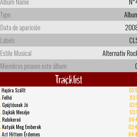
Album Name
N°
Type
Albu
Data de aparición
200
Labels
CL
Estilo Musical
Alternativ Roc
Miembros poseen este álbum
Tracklist
.
Hajóra Szállt
02:
.
Felhő
03:
.
Gyújtósnak Jó
02:
.
Dajkák Meséje
03:
.
Rubikernő
04:
.
Kutyák Meg Emberek
02:
.
Azt Hittem Érdemes
04: