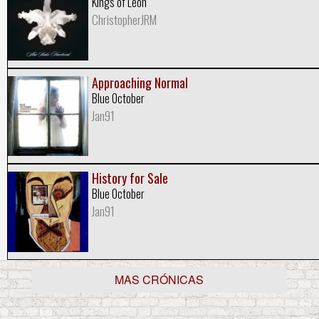
Kings of Leon
ChristopherJRM
Approaching Normal
Blue October
Jan91
History for Sale
Blue October
Jan91
MAS CRÓNICAS