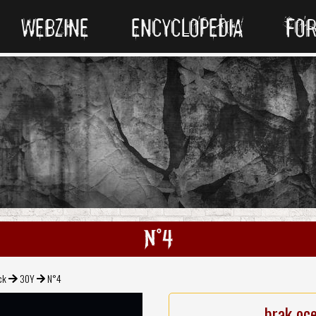
WEBZINE
ENCYCLOPEDIA
FO
N°4
ck
30Y
N°4
brak oc