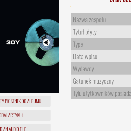
Nazwa zespołu
Tytuł płyty
Type
Data wpisu
Wydawcy
Gatunek muzyczny
Tylu użytkowników posiad
TY PIOSENEK DO ALBUMU
DAJ ARTYKUŁ
 AN AUDIO FILE