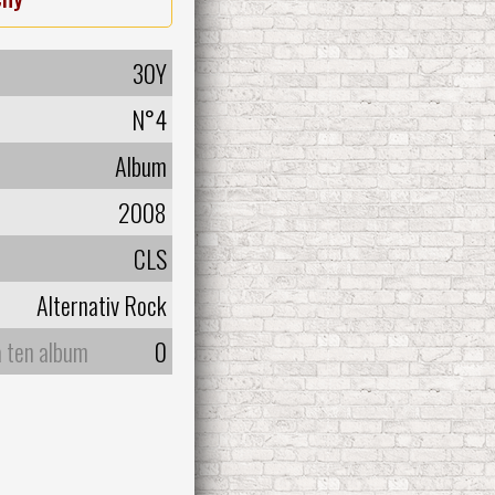
30Y
N°4
Album
2008
CLS
Alternativ Rock
a ten album
0