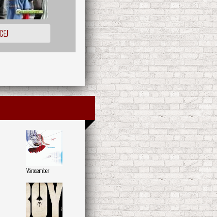
CEJ
Városember