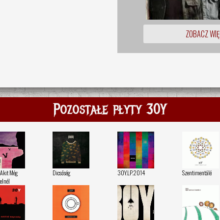
ZOBACZ WIĘ
Pozostałe płyty 30Y
 Akit Még
Dicsőség
30Y.LP.2014
Szentimentálé
elnél