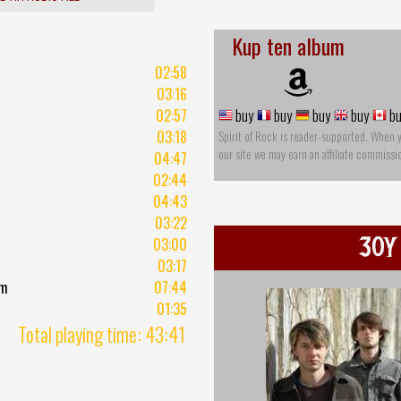
Kup ten album
02:58
03:16
02:57
buy
buy
buy
buy
bu
03:18
Spirit of Rock is reader-supported. When 
our site we may earn an affiliate commissi
04:47
02:44
04:43
03:22
30Y
03:00
03:17
em
07:44
01:35
Total playing time: 43:41