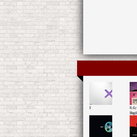
X
Ki Az
Megöl