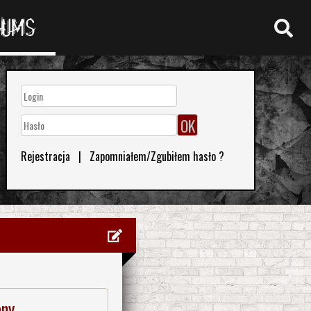
RUMS
Rejestracja
|
Zapomniałem/Zgubiłem hasło ?
eny