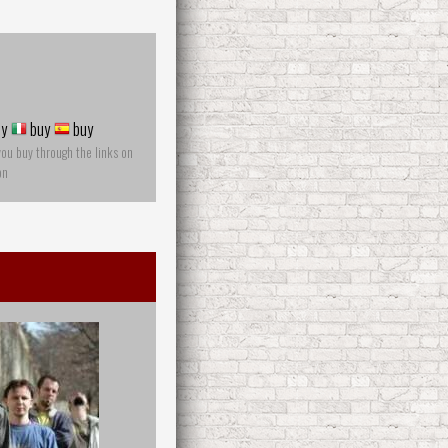
y
buy
buy
you buy through the links on
on