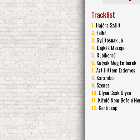
Tracklist
1.
Hajóra Szállt
2.
Felhő
3.
Gyújtósnak Jó
4.
Dajkák Meséje
5.
Rubikernő
6.
Kutyák Meg Emberek
7.
Azt Hittem Érdemes
8.
Karambol
9.
Szenes
10.
Olyan Csak Olyan
11.
Kifelé Nem Befelé N
12.
Kerticsap