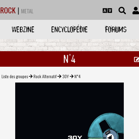
ROCK
|
METAL
WEBZINE
ENCYCLOPÉDIE
FORUMS
N°4
Liste des groupes
Rock Alternatif
30Y
N°4