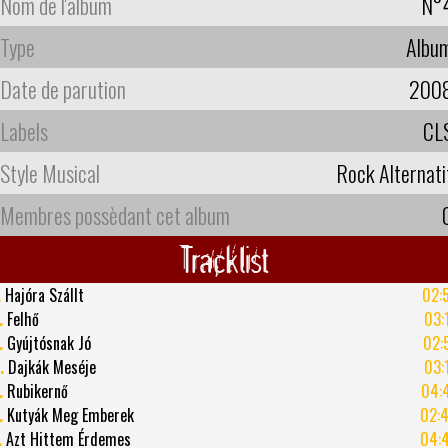
Nom de l'album
N°
Type
Albu
Date de parution
200
Labels
CL
Style Musical
Rock Alternati
Membres possèdant cet album
Tracklist
.
Hajóra Szállt
02:
.
Felhő
03:
.
Gyújtósnak Jó
02:
.
Dajkák Meséje
03:
.
Rubikernő
04:
.
Kutyák Meg Emberek
02:
.
Azt Hittem Érdemes
04: