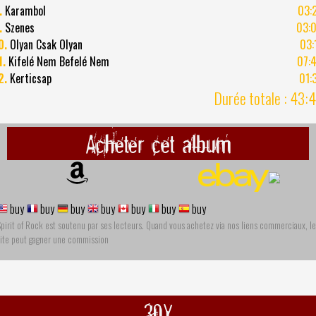
.
Karambol
03:
.
Szenes
03:
0.
Olyan Csak Olyan
03:
1.
Kifelé Nem Befelé Nem
07:
2.
Kerticsap
01:
Durée totale : 43:
Acheter cet album
buy
buy
buy
buy
buy
buy
buy
pirit of Rock est soutenu par ses lecteurs. Quand vous achetez via nos liens commerciaux, le
site peut gagner une commission
30Y