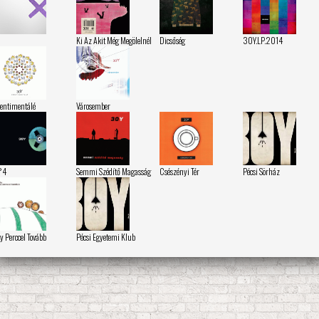
Ki Az Akit Még Megölelnél
Dicsőség
30Y.LP.2014
entimentálé
Városember
°4
Semmi Szédítő Magasság
Csészényi Tér
Pécsi Sörház
y Perccel Tovább
Pécsi Egyetemi Klub