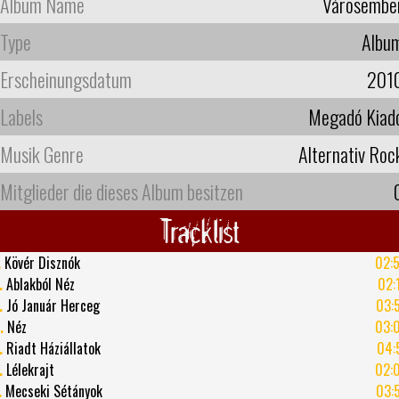
Album Name
Városembe
Type
Albu
Erscheinungsdatum
201
Labels
Megadó Kiad
Musik Genre
Alternativ Roc
Mitglieder die dieses Album besitzen
Tracklist
.
Kövér Disznók
02:
.
Ablakból Néz
02:
.
Jó Január Herceg
03:
.
Néz
03:
.
Riadt Háziállatok
04:
.
Lélekrajt
02:
.
Mecseki Sétányok
03: