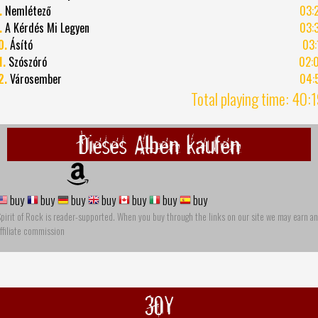
.
Nemlétező
03:
.
A Kérdés Mi Legyen
03:
0.
Ásító
03:
1.
Szószóró
02:
2.
Városember
04:
Total playing time: 40:
Dieses Alben kaufen
buy
buy
buy
buy
buy
buy
buy
pirit of Rock is reader-supported. When you buy through the links on our site we may earn an
ffiliate commission
30Y