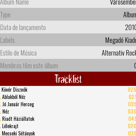
Album Name
Városembe
Type
Albu
Data de lançamento
201
Labels
Megadó Kiad
Estilo de Música
Alternativ Roc
Membros têm este álbum
Tracklist
.
Kövér Disznók
02:
.
Ablakból Néz
02:
.
Jó Január Herceg
03:
.
Néz
03:
.
Riadt Háziállatok
04:
.
Lélekrajt
02:
.
Mecseki Sétányok
03: