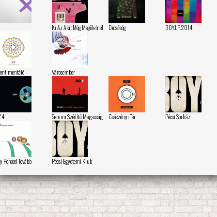
Ki Az Akit Még Megölelnél
Dicsőség
30Y.LP.2014
entimentálé
Városember
°4
Semmi Szédítő Magasság
Csészényi Tér
Pécsi Sörház
y Perccel Tovább
Pécsi Egyetemi Klub