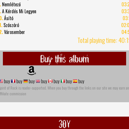
.
Nemlétező
03:
.
A Kérdés Mi Legyen
03:
0.
Ásító
03:
1.
Szószóró
02:
2.
Városember
04:
Total playing time: 40:
Buy this album
buy
buy
buy
buy
buy
buy
buy
pirit of Rock is reader-supported. When you buy through the links on our site we may earn an
ffiliate commission
30Y