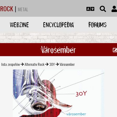
ROCK
|
METAL
WEBZINE
ENCYCLOPEDIA
FORUMS
Városember
lista zespołów
Alternativ Rock
30Y
Városember