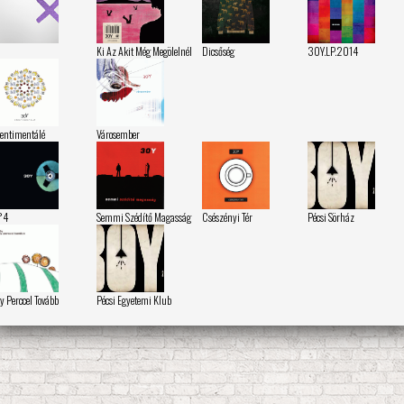
Ki Az Akit Még Megölelnél
Dicsőség
30Y.LP.2014
entimentálé
Városember
°4
Semmi Szédítő Magasság
Csészényi Tér
Pécsi Sörház
y Perccel Tovább
Pécsi Egyetemi Klub