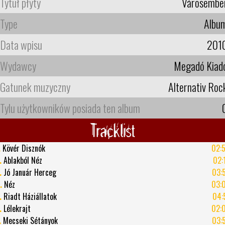
Tytuł płyty
Városembe
Type
Albu
Data wpisu
201
Wydawcy
Megadó Kiad
Gatunek muzyczny
Alternativ Roc
Tylu użytkowników posiada ten album
Tracklist
.
Kövér Disznók
02:
.
Ablakból Néz
02:
.
Jó Január Herceg
03:
.
Néz
03:
.
Riadt Háziállatok
04:
.
Lélekrajt
02:
.
Mecseki Sétányok
03: