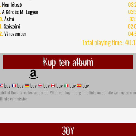
.
Nemlétező
03:
.
A Kérdés Mi Legyen
03:
0.
Ásító
03:
1.
Szószóró
02:
2.
Városember
04:
Total playing time: 40:
Kup ten album
buy
buy
buy
buy
buy
buy
buy
pirit of Rock is reader-supported. When you buy through the links on our site we may earn an
ffiliate commission
30Y