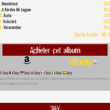
.
Nemlétező
03:
.
A Kérdés Mi Legyen
03:
0.
Ásító
03:
1.
Szószóró
02:
2.
Városember
04:
Durée totale : 40:
Acheter cet album
buy
buy
buy
buy
buy
buy
buy
pirit of Rock est soutenu par ses lecteurs. Quand vous achetez via nos liens commerciaux, le
site peut gagner une commission
30Y