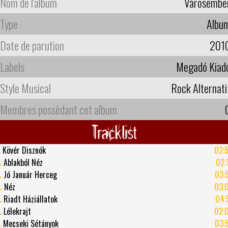
Nom de l'album
Városembe
Type
Albu
Date de parution
201
Labels
Megadó Kiad
Style Musical
Rock Alternati
Membres possèdant cet album
Tracklist
.
Kövér Disznók
02:
.
Ablakból Néz
02:
.
Jó Január Herceg
03:
.
Néz
03:
.
Riadt Háziállatok
04:
.
Lélekrajt
02:
.
Mecseki Sétányok
03: