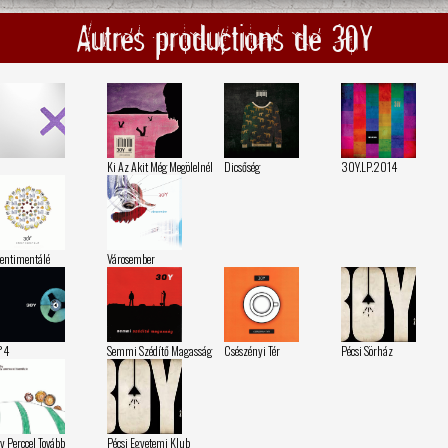
Autres productions de 30Y
Ki Az Akit Még Megölelnél
Dicsőség
30Y.LP.2014
entimentálé
Városember
°4
Semmi Szédítő Magasság
Csészényi Tér
Pécsi Sörház
y Perccel Tovább
Pécsi Egyetemi Klub