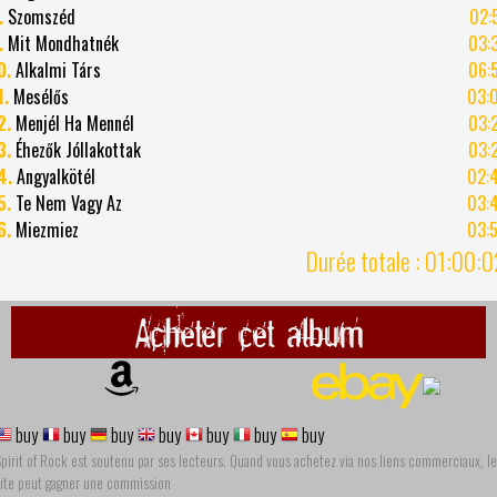
.
Szomszéd
02:
.
Mit Mondhatnék
03:
0.
Alkalmi Társ
06:
1.
Mesélős
03:
2.
Menjél Ha Mennél
03:
3.
Éhezők Jóllakottak
03:
4.
Angyalkötél
02:
5.
Te Nem Vagy Az
03:
6.
Miezmiez
03:
Durée totale : 01:00:
Acheter cet album
buy
buy
buy
buy
buy
buy
buy
pirit of Rock est soutenu par ses lecteurs. Quand vous achetez via nos liens commerciaux, le
site peut gagner une commission