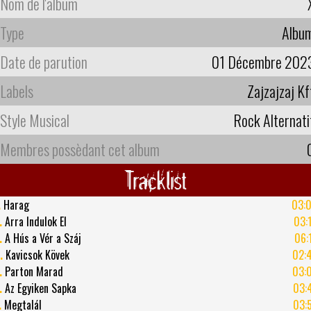
Nom de l'album
Type
Albu
Date de parution
01 Décembre 202
Labels
Zajzajzaj Kf
Style Musical
Rock Alternati
Membres possèdant cet album
Tracklist
.
Harag
03:
.
Arra Indulok El
03:
.
A Hús a Vér a Száj
06:
.
Kavicsok Kövek
02:
.
Parton Marad
03:
.
Az Egyiken Sapka
03:
.
Megtalál
03: