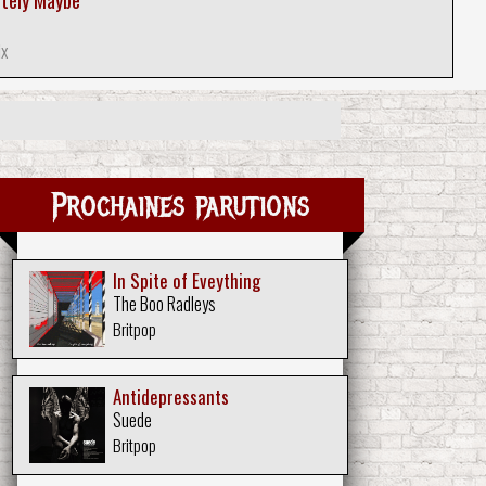
itely Maybe
ix
Prochaines parutions
In Spite of Eveything
The Boo Radleys
Britpop
Antidepressants
Suede
Britpop