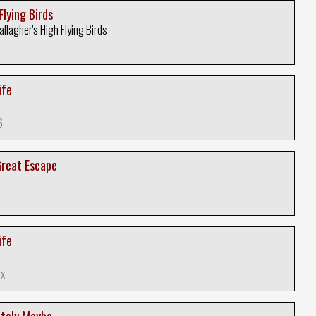
Flying Birds
allagher's High Flying Birds
ife
6
Great Escape
ife
ix