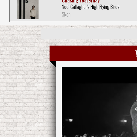
Chasing Yesterday
Noel Gallagher's High Flying Birds
Sken