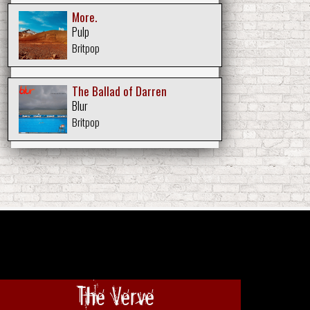
More.
Pulp
Britpop
The Ballad of Darren
Blur
Britpop
The Verve