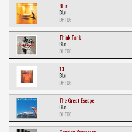
Blur
Blur
DHT06
Think Tank
Blur
DHT06
13
Blur
DHT06
The Great Escape
Blur
DHT06