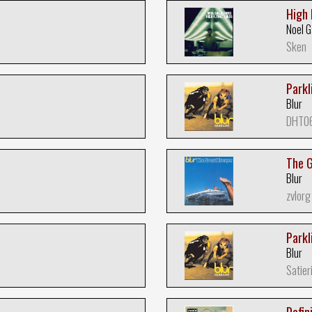
High 
Noel G
Sken
Parkl
Blur
DHT0
The 
Blur
zvlorg
Parkl
Blur
Satier