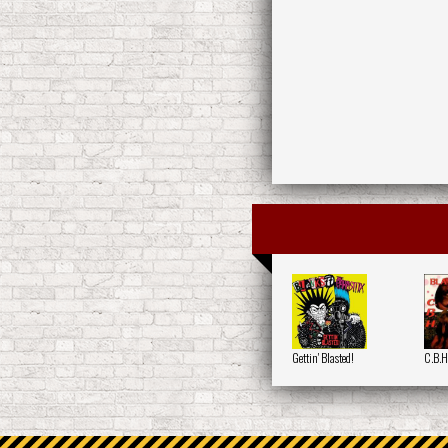
Gettin' Blasted!
C.B.H