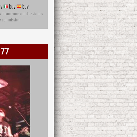
y
buy
buy
s. Quand vous achetez via nos
ne commission
 77