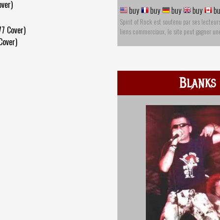
ver)
buy
buy
buy
buy
bu
Spirit of Rock est soutenu par ses lecteur
77 Cover)
liens commerciaux, le site peut gagner u
Cover)
Blanks