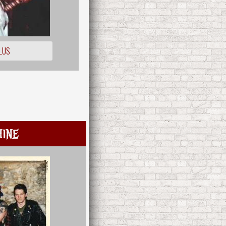
LUS
ine