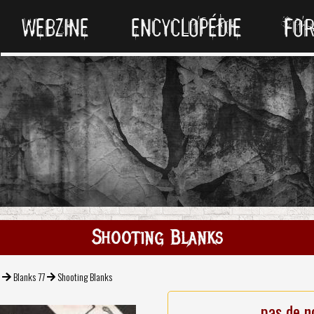
WEBZINE
ENCYCLOPÉDIE
FO
Shooting Blanks
k
Blanks 77
Shooting Blanks
pas de n