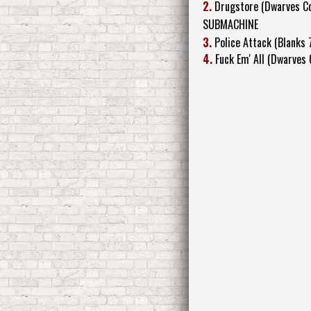
2.
Drugstore (Dwarves Co
SUBMACHINE
3.
Police Attack (Blanks 
4.
Fuck Em' All (Dwarves 