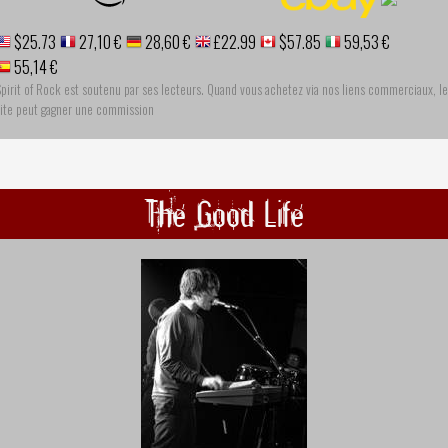
$25.73
27,10 €
28,60 €
£22.99
$57.85
59,53 €
55,14 €
pirit of Rock est soutenu par ses lecteurs. Quand vous achetez via nos liens commerciaux, le
site peut gagner une commission
The Good Life