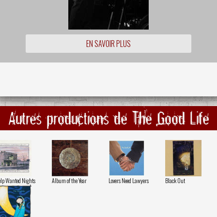
EN SAVOIR PLUS
Autres productions de The Good Life
lp Wanted Nights
Album of the Year
Lovers Need Lawyers
Black Out