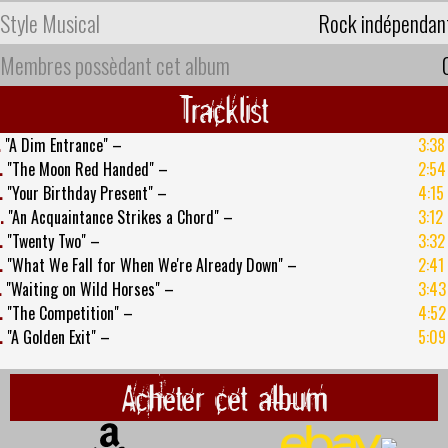
Style Musical
Rock indépendan
Membres possèdant cet album
Tracklist
.
"A Dim Entrance" –
3:38
.
"The Moon Red Handed" –
2:54
.
"Your Birthday Present" –
4:15
.
"An Acquaintance Strikes a Chord" –
3:12
.
"Twenty Two" –
3:32
.
"What We Fall for When We're Already Down" –
2:41
.
"Waiting on Wild Horses" –
3:43
.
"The Competition" –
4:52
.
"A Golden Exit" –
5:09
Acheter cet album