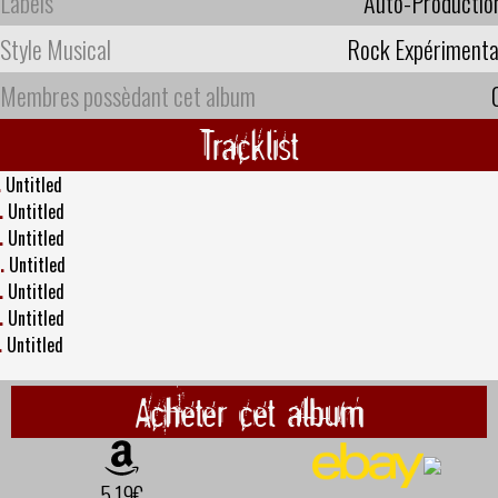
Labels
Auto-Productio
Style Musical
Rock Expérimenta
Membres possèdant cet album
Tracklist
.
Untitled
.
Untitled
.
Untitled
.
Untitled
.
Untitled
.
Untitled
.
Untitled
Acheter cet album
5,19€