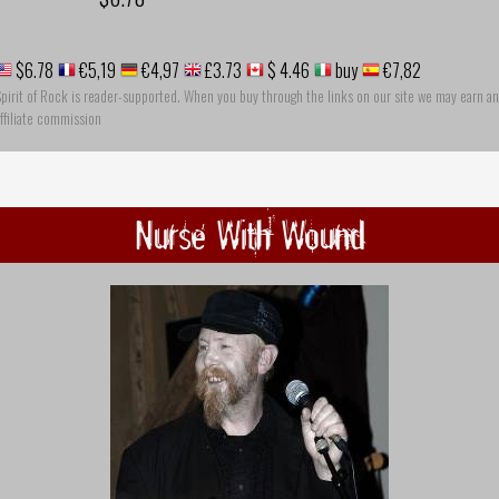
$6.78
€5,19
€4,97
£3.73
$ 4.46
buy
€7,82
pirit of Rock is reader-supported. When you buy through the links on our site we may earn an
ffiliate commission
Nurse With Wound