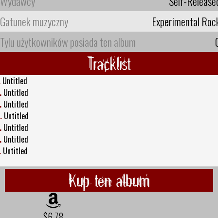
Wydawcy
Self-Release
Gatunek muzyczny
Experimental Roc
Tylu użytkowników posiada ten album
Tracklist
.
Untitled
.
Untitled
.
Untitled
.
Untitled
.
Untitled
.
Untitled
.
Untitled
Kup ten album
$6.78