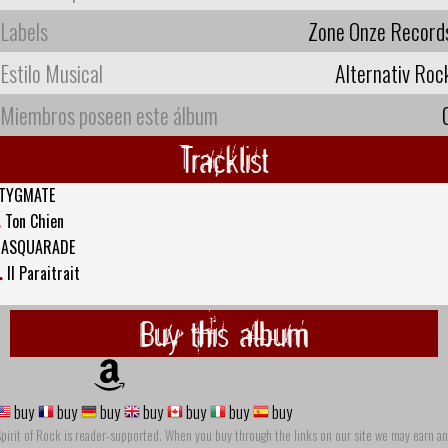
Labels
Zone Onze Record
Estilo Musical
Alternativ Roc
Miembros poseen este álbum
Tracklist
TYGMATE
.
Ton Chien
ASQUARADE
.
Il Paraitrait
Buy this album
buy
buy
buy
buy
buy
buy
buy
pirit of Rock is reader-supported. When you buy through the links on our site we may earn an