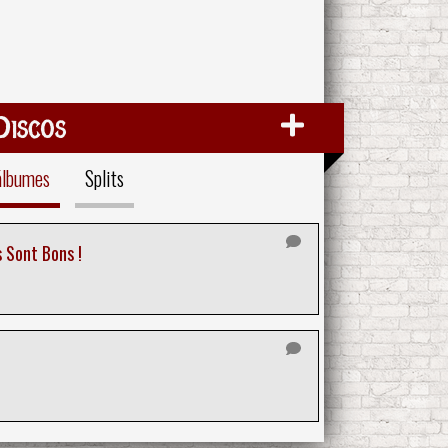
Discos
álbumes
Splits
s Sont Bons !