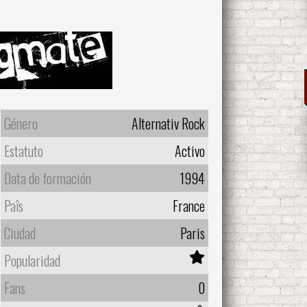
Género
Alternativ Rock
Estatuto
Activo
Data de formación
1994
Paîs
France
Ciudad
Paris
Popularidad
Fans
0