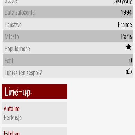
Status
Aktywny
Data założenia
1994
Państwo
France
Miasto
Paris
Popularność
Fani
0
Lubisz ten zespół?
Line-up
Antoine
Perkusja
Esteban