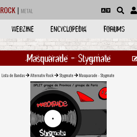
ROCK
|
METAL
WEBZINE
ENCYCLOPEDIA
FORUMS
Masquarade - Stygmate
Lista de Bandas
Alternativ Rock
Stygmate
Masquarade - Stygmate