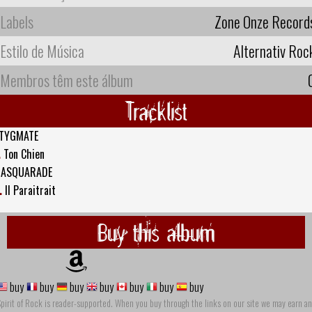
Labels
Zone Onze Record
Estilo de Música
Alternativ Roc
Membros têm este álbum
Tracklist
TYGMATE
.
Ton Chien
ASQUARADE
.
Il Paraitrait
Buy this album
buy
buy
buy
buy
buy
buy
buy
pirit of Rock is reader-supported. When you buy through the links on our site we may earn an