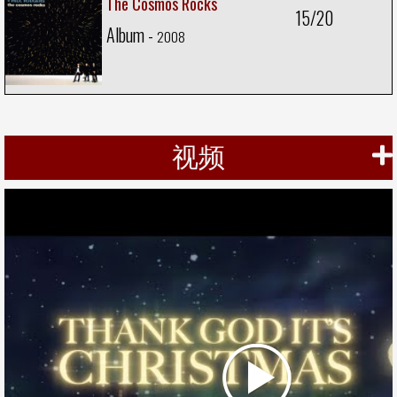
The Cosmos Rocks
15/20
Album -
2008
视频