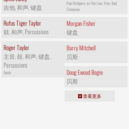
Paul Rodgers, ex-The Law, Free, Bad
吉他, 和声, 键盘
Company
Rufus Tiger Taylor
Morgan Fisher
鼓, 和声, Percussions
键盘
Roger Taylor
Barry Mitchell
主音, 鼓, 和声, 键盘,
贝斯
Percussions
Doug Ewood Bogie
Smile
贝斯
查看更多