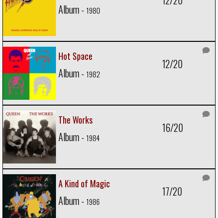
Album -
1980
Hot Space
12/20
Album -
1982
The Works
16/20
Album -
1984
A Kind of Magic
17/20
Album -
1986