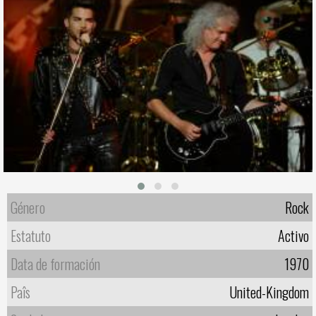
Género
Rock
Estatuto
Activo
Data de formación
1970
Paîs
United-Kingdom