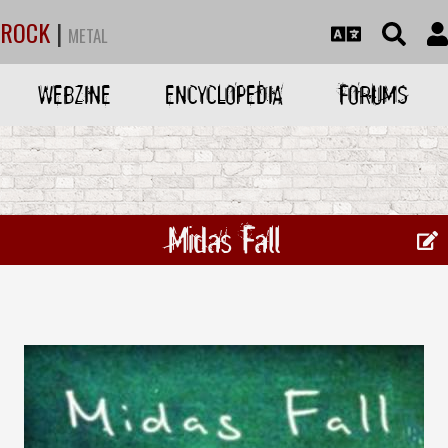
ROCK
|
METAL
WEBZINE
ENCYCLOPEDIA
FORUMS
Midas Fall