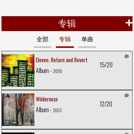
专辑
全部
专辑
单曲
Eleven. Return and Revert
15/20
Album -
2010
Wilderness
12/20
Album -
2013