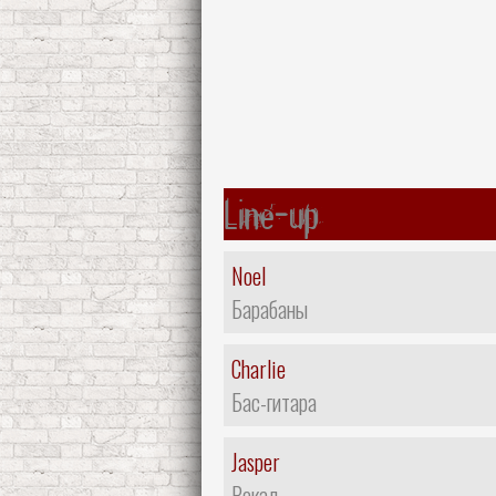
Line-up
Noel
Барабаны
Charlie
Бас-гитара
Jasper
Вокал