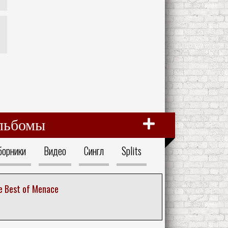
льбомы
борники
Видео
Сингл
Splits
The Best of Menace