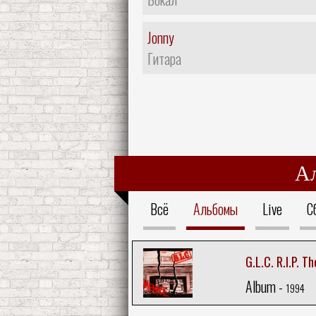
Jonny
Гитара
А
Всё
Альбомы
Live
С
G.L.C. R.I.P. 
Album -
1994