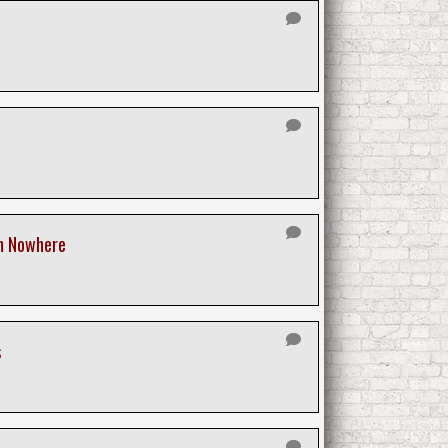
m Nowhere
s