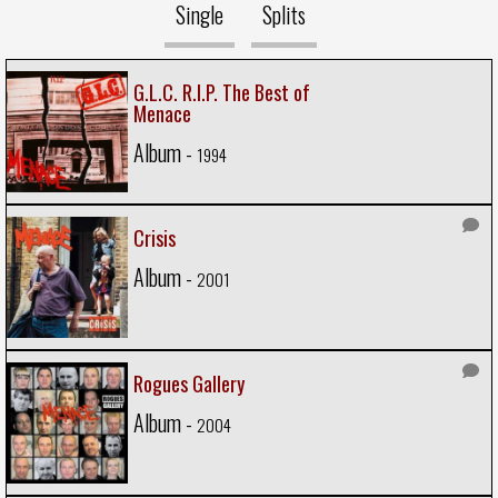
Single
Splits
G.L.C. R.I.P. The Best of
Menace
Album -
1994
Crisis
Album -
2001
Rogues Gallery
Album -
2004