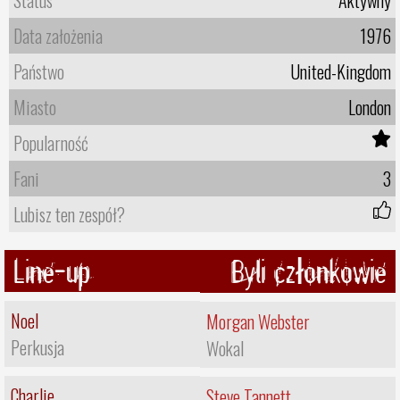
Data założenia
1976
Państwo
United-Kingdom
Miasto
London
Popularność
Fani
3
Lubisz ten zespół?
Line-up
Byli członkowie
Noel
Morgan Webster
Perkusja
Wokal
Charlie
Steve Tannett