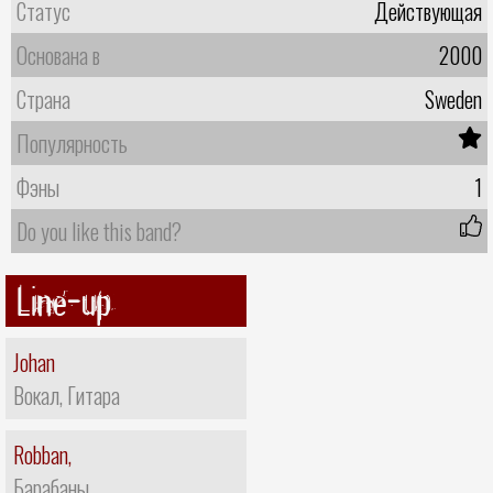
Статус
Действующая
Основана в
2000
Страна
Sweden
Популярность
Фэны
1
Do you like this band?
Line-up
Johan
Вокал, Гитара
Robban,
Барабаны