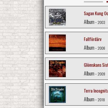
Sagan Kung Oc
Album -
2003
Fallfördärv
Album -
2006
Glömskans Sis
Album -
2009
Terra Incognit
Album -
2018