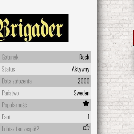
Gatunek
Rock
Status
Aktywny
Data założenia
2000
Państwo
Sweden
Popularność
Fani
1
Lubisz ten zespół?