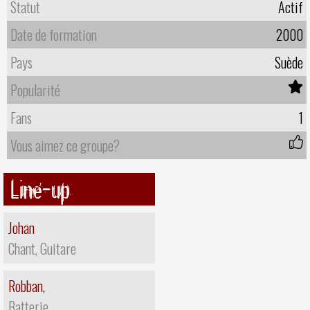
Statut
Actif
Date de formation
2000
Pays
Suède
Popularité
Fans
1
Vous aimez ce groupe?
Line-up
Johan
Chant, Guitare
Robban,
Batterie