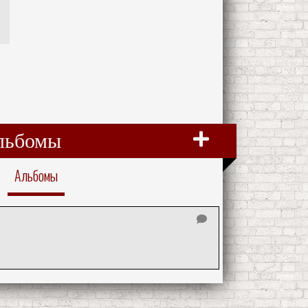
льбомы
Альбомы