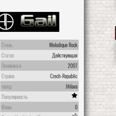
Стиль
Melodique Rock
Статус
Действующая
Основана в
2007
Страна
Czech-Republic
город
Jihlava
Популярность
Фэны
0