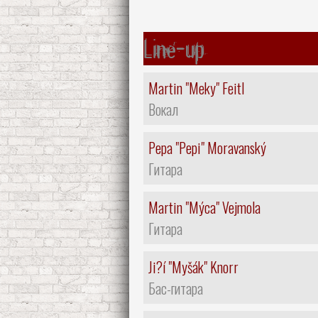
Line-up
Martin "Meky" Feitl
Вокал
Pepa "Pepi" Moravanský
Гитара
Martin "Mýca" Vejmola
Гитара
Ji?í "Myšák" Knorr
Бас-гитара