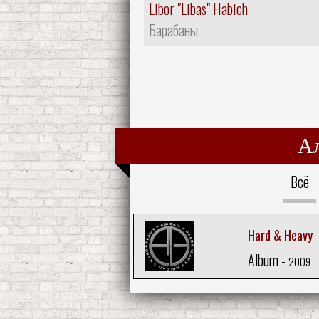
Libor "Libas" Habich
Барабаны
А
Всё
Hard & Heavy
Album -
2009