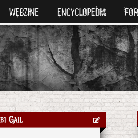
WEBZINE
ENCYCLOPEDIA
FO
bi Gail