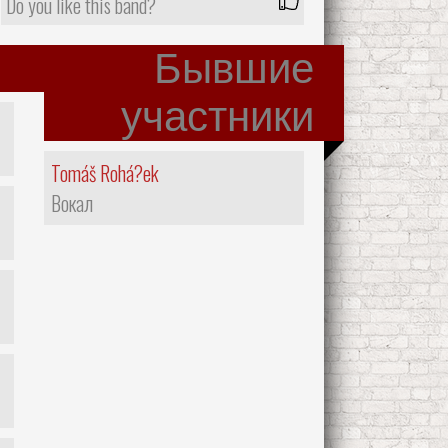
Do you like this band?
Бывшие
участники
Tomáš Rohá?ek
Вокал