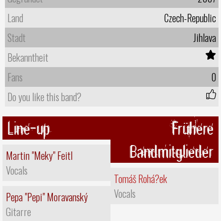
Land
Czech-Republic
Stadt
Jihlava
Bekanntheit
Fans
0
Do you like this band?
Line-up
Frühere
Bandmitglieder
Martin "Meky" Feitl
Vocals
Tomáš Rohá?ek
Vocals
Pepa "Pepi" Moravanský
Gitarre