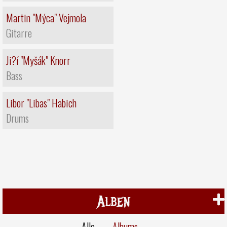
Martin "Mýca" Vejmola
Gitarre
Ji?í "Myšák" Knorr
Bass
Libor "Libas" Habich
Drums
Alben
Alle
Albums