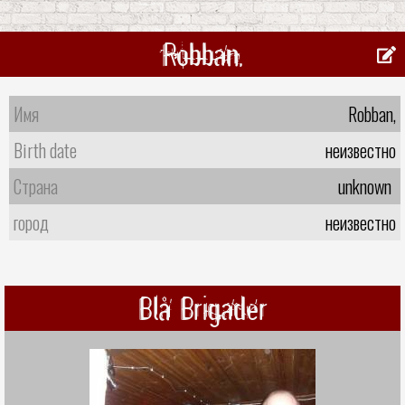
Robban,
Имя
Robban,
Birth date
неизвестно
Страна
unknown
город
неизвестно
Blå Brigader