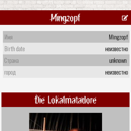
Mingzopf
Имя
Mingzopf
Birth date
неизвестно
Страна
unknown
город
неизвестно
Die Lokalmatadore