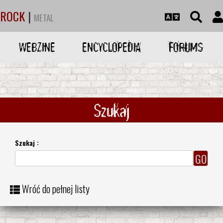
ROCK
|
METAL
WEBZINE
ENCYCLOPEDIA
FORUMS
Szukaj
Szukaj :
Wróć do pełnej listy