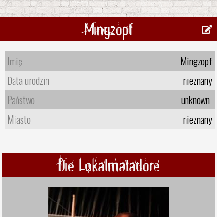
Mingzopf
Imię
Mingzopf
Data urodzin
nieznany
Państwo
unknown
Miasto
nieznany
Die Lokalmatadore