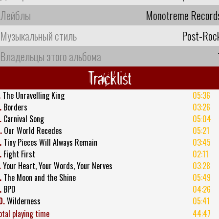
Лейблы
Monotreme Record
Музыкальный стиль
Post-Roc
Владельцы этого альбома
Tracklist
.
The Unravelling King
05:36
.
Borders
03:26
.
Carnival Song
05:04
.
Our World Recedes
05:21
.
Tiny Pieces Will Always Remain
03:45
.
Fight First
02:11
.
Your Heart, Your Words, Your Nerves
03:28
.
The Moon and the Shine
05:49
.
BPD
04:26
0.
Wilderness
05:41
otal playing time
44:47