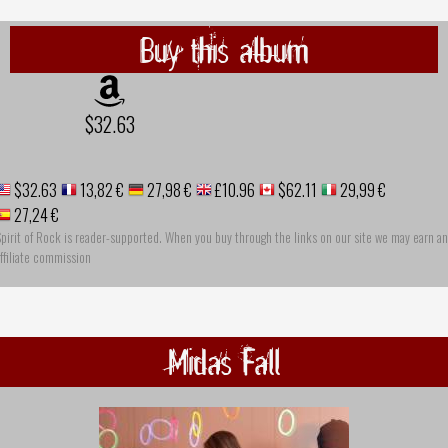
Buy this album
$32.63
$32.63
13,82 €
27,98 €
£10.96
$62.11
29,99 €
27,24 €
pirit of Rock is reader-supported. When you buy through the links on our site we may earn an
ffiliate commission
Midas Fall