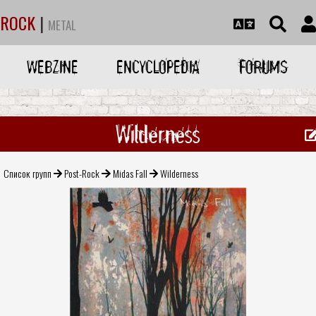
ROCK
|
METAL
WEBZINE
ENCYCLOPEDIA
FORUMS
Wilderness
Список групп
Post-Rock
Midas Fall
Wilderness