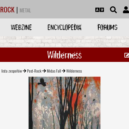
ROCK
|
METAL
WEBZINE
ENCYCLOPEDIA
FORUMS
Wilderness
lista zespołów
Post-Rock
Midas Fall
Wilderness