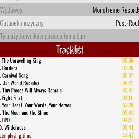
Wydawcy
Monotreme Record
Gatunek muzyczny
Post-Roc
Tylu użytkowników posiada ten album
Tracklist
.
The Unravelling King
05:36
.
Borders
03:26
.
Carnival Song
05:04
.
Our World Recedes
05:21
.
Tiny Pieces Will Always Remain
03:45
.
Fight First
02:11
.
Your Heart, Your Words, Your Nerves
03:28
.
The Moon and the Shine
05:49
.
BPD
04:26
0.
Wilderness
05:41
otal playing time
44:47