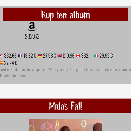
Kup ten album
$32.63
$32.63
13,82 €
27,98 €
£10.96
$62.11
29,99 €
27,24 €
pirit of Rock is reader-supported. When you buy through the links on our site we may earn an
ffiliate commission
Midas Fall