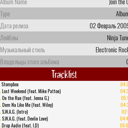
Album Name
Join the 
Type
Albu
Дата релиза
02 Февраль 200
Лейблы
Ninja Tun
Музыкальный стиль
Electronic Roc
Владельцы этого альбома
Tracklist
.
Stompbox
04:
.
Lost Weekend (feat. Mike Patton)
04:
.
On the Run (feat. Jenna G.)
05:
.
Dem Na Like Me (feat. Wiley)
04:
.
S.W.A.G. (Intro)
02:
.
S.W.A.G. (feat. Devlin Love)
04:
.
Drop Audio (feat. I.D)
05: