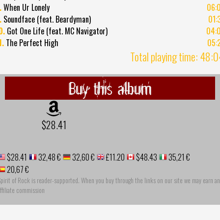
.
When Ur Lonely
06:
.
Soundface (feat. Beardyman)
01:
0.
Got One Life (feat. MC Navigator)
04:
1.
The Perfect High
05:
Total playing time: 48:
Buy this album
$28.41
$28.41
32,48 €
32,60 €
£11.20
$48.43
35,21 €
20,67 €
pirit of Rock is reader-supported. When you buy through the links on our site we may earn an
ffiliate commission