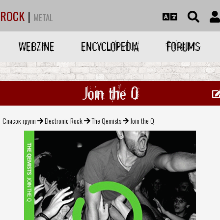
ROCK
|
METAL
WEBZINE
ENCYCLOPEDIA
FORUMS
Join the Q
Список групп
Electronic Rock
The Qemists
Join the Q