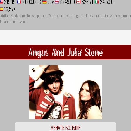
$19.15
2 000,00 €
buy
£249.00
$26.71
24,50 €
16,57 €
pirit of Rock is reader-supported. When you buy through the links on our site we may earn an
ffiliate commission
Angus And Julia Stone
УЗНАТЬ БОЛЬШЕ