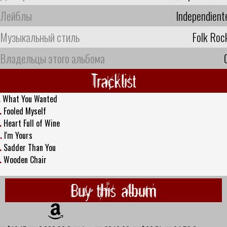
Лейблы
Independient
Музыкальный стиль
Folk Roc
Владельцы этого альбома
Tracklist
.
What You Wanted
.
Fooled Myself
.
Heart Full of Wine
.
I'm Yours
.
Sadder Than You
.
Wooden Chair
Buy this album