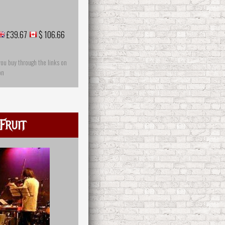
£39.67
$ 106.66
you buy through the links on
on
Fruit