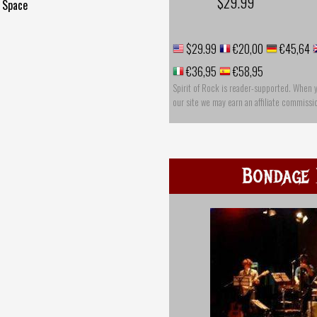
$29.99
 Space
$29.99
€20,00
€45,64
€36,95
€58,95
Spirit of Rock is reader-supported. When 
our site we may earn an affiliate commissi
Bondage 