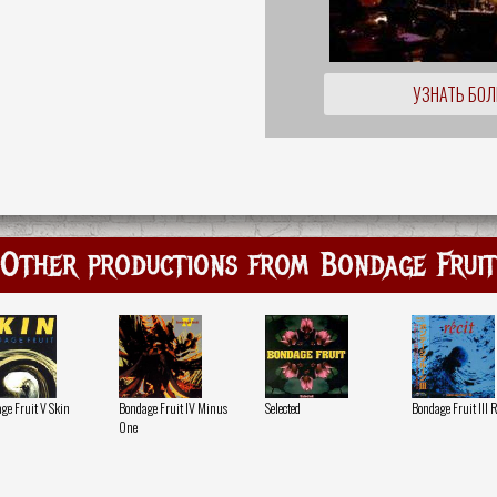
УЗНАТЬ БО
Other productions from Bondage Fruit
ge Fruit V Skin
Bondage Fruit IV Minus
Selected
Bondage Fruit III R
One