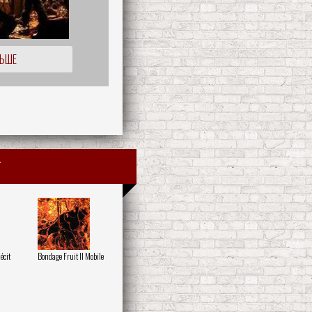
ЛЬШЕ
écit
Bondage Fruit II Mobile