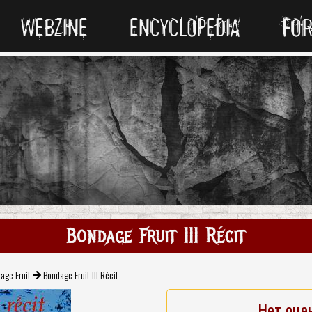
WEBZINE
ENCYCLOPEDIA
FO
Bondage Fruit III Récit
age Fruit
Bondage Fruit III Récit
Нет оце