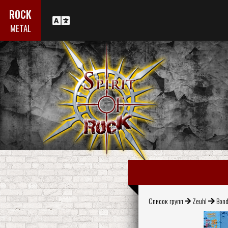
ROCK
METAL
Список групп
Zeuhl
Bond