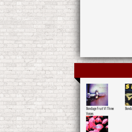
Bondage Fruit VI Three
Bonda
Voices