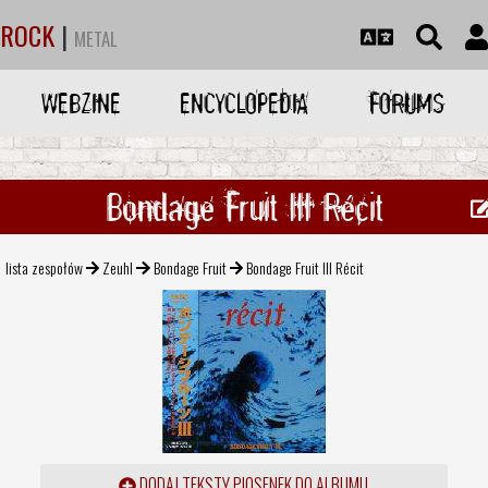
ROCK
|
METAL
WEBZINE
ENCYCLOPEDIA
FORUMS
Bondage Fruit III Récit
lista zespołów
Zeuhl
Bondage Fruit
Bondage Fruit III Récit
DODAJ TEKSTY PIOSENEK DO ALBUMU