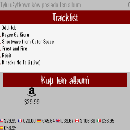
Tylu użytkowników posiada ten album
Tracklist
.
Odd-Job
.
Kagee Ga Kieru
.
Shortwave from Outer Space
.
Frost and Fire
.
Récit
.
Kinzoku No Taiji (Live)
Kup ten album
$29.99
$29.99
€20,00
€45,64
£39.67
$ 106.66
€36,95
€58,95