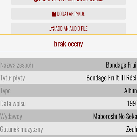
DODAJ ARTYKUŁ
ADD AN AUDIO FILE
brak oceny
Nazwa zespołu
Bondage Frui
Tytuł płyty
Bondage Fruit III Réci
Type
Albu
Data wpisu
199
Wydawcy
Maboroshi No Seka
Gatunek muzyczny
Zeuh