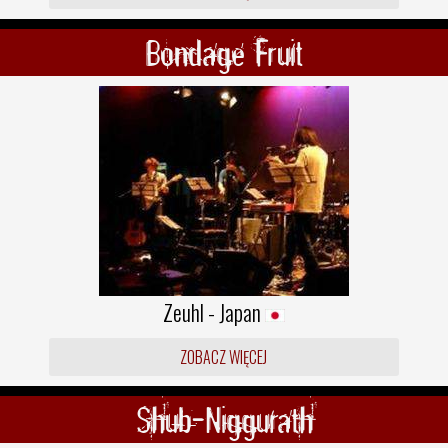
Bondage Fruit
Zeuhl - Japan
ZOBACZ WIĘCEJ
Shub-Niggurath