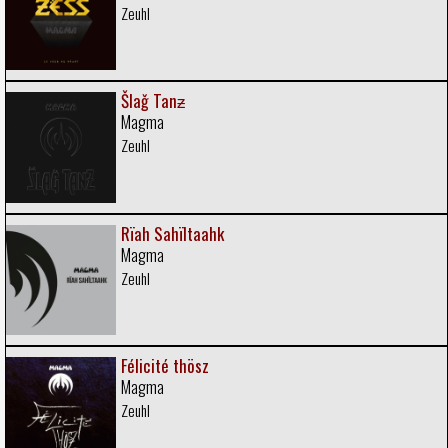
Zeuhl
Šlaǧ Tanƶ
Magma
Zeuhl
Rïah Sahïltaahk
Magma
Zeuhl
Félicité thösz
Magma
Zeuhl