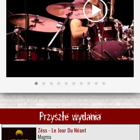
Przyszłe wydania
Zëss - Le Jour Du Néant
Magma