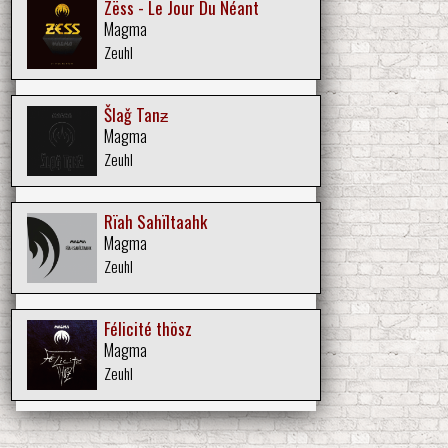
Zëss - Le Jour Du Néant
Magma
Zeuhl
Šlaǧ Tanƶ
Magma
Zeuhl
Rïah Sahïltaahk
Magma
Zeuhl
Félicité thösz
Magma
Zeuhl