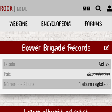
ROCK
|
METAL
WEBZINE
ENCYCLOPEDIA
FORUMS
Bovver Brigade Records
Estado
Activa
País
desconhecido
Número de álbuns
1 álbum registado