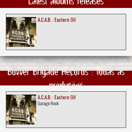
Latest albums releases
A.C.A.B. : Eastern Oi!
Bovver Brigade Records : Todas as
produções
A.C.A.B. : Eastern Oi!
Garage Rock