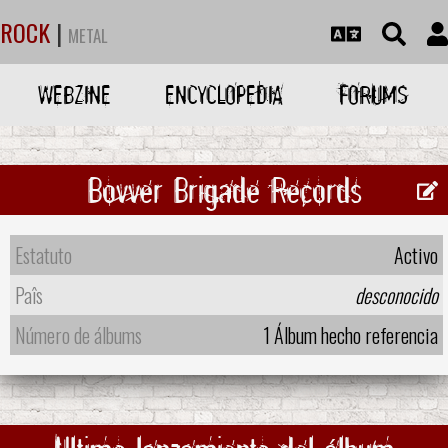
ROCK
|
METAL
WEBZINE
ENCYCLOPEDIA
FORUMS
Bovver Brigade Records
Estatuto
Activo
Paîs
desconocido
Número de álbums
1 Álbum hecho referencia