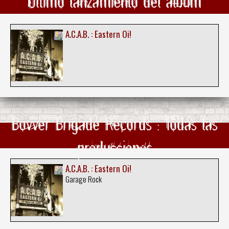
Ultimo lanzamiento del álbum
A.C.A.B. : Eastern Oi!
Bovver Brigade Records : Todas las
producciones
A.C.A.B. : Eastern Oi!
Garage Rock