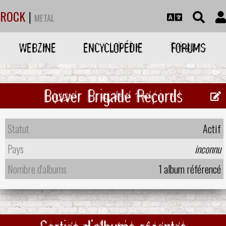
ROCK
|
METAL
WEBZINE
ENCYCLOPÉDIE
FORUMS
Bovver Brigade Records
Statut
Actif
Pays
inconnu
Nombre d'albums
1 album référencé