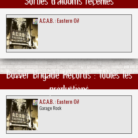
Sorties d'albums récentes
A.C.A.B. : Eastern Oi!
Bovver Brigade Records : Toutes les
productions
A.C.A.B. : Eastern Oi!
Garage Rock