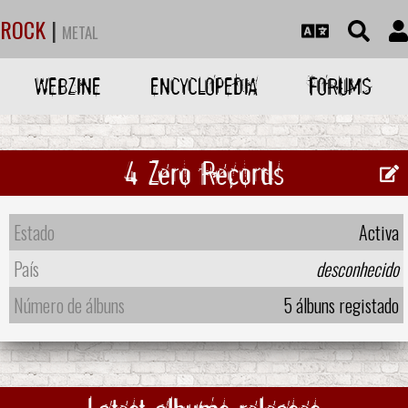
ROCK
|
METAL
WEBZINE
ENCYCLOPEDIA
FORUMS
4 Zero Records
Estado
Activa
País
desconhecido
Número de álbuns
5 álbuns registado