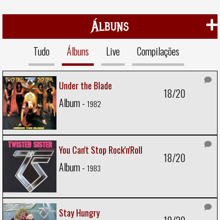
Álbuns
Tudo
Álbuns
Live
Compilações
Under the Blade
18/20
Album -
1982
You Can't Stop Rock'n'Roll
18/20
Album -
1983
Stay Hungry