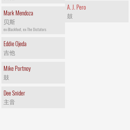
A. J. Pero
Mark Mendoza
鼓
贝斯
ex-Blackfoot, ex-The Dictators
Eddie Ojeda
吉他
Mike Portnoy
鼓
Dee Snider
主音