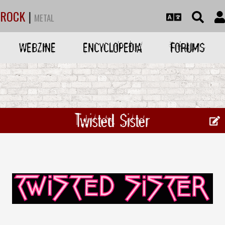
ROCK
|
METAL
WEBZINE
ENCYCLOPEDIA
FORUMS
Twisted Sister