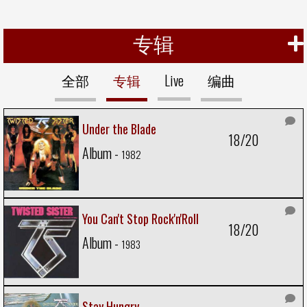
专辑
全部
专辑
Live
编曲
Under the Blade
18/20
Album -
1982
You Can't Stop Rock'n'Roll
18/20
Album -
1983
Stay Hungry