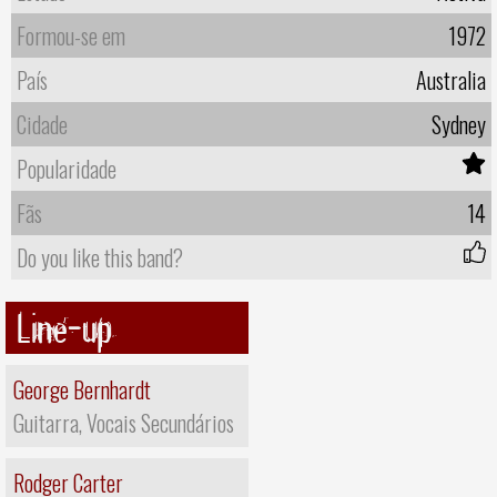
Formou-se em
1972
País
Australia
Cidade
Sydney
Popularidade
Fãs
14
Do you like this band?
Line-up
George Bernhardt
Guitarra, Vocais Secundários
Rodger Carter