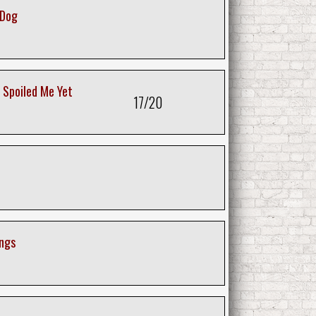
 Dog
 Spoiled Me Yet
17/20
ings