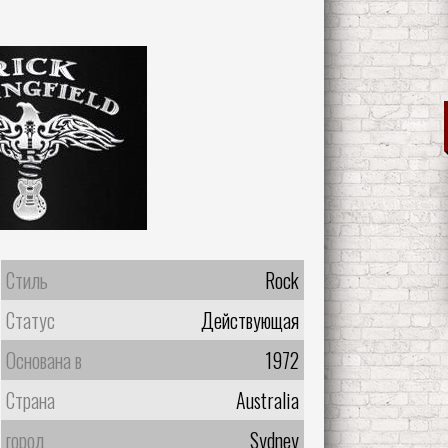
Стиль
Rock
Статус
Действующая
Основана в
1972
Страна
Australia
город
Sydney