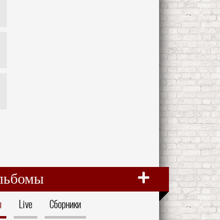
льбомы
ы
Live
Сборники