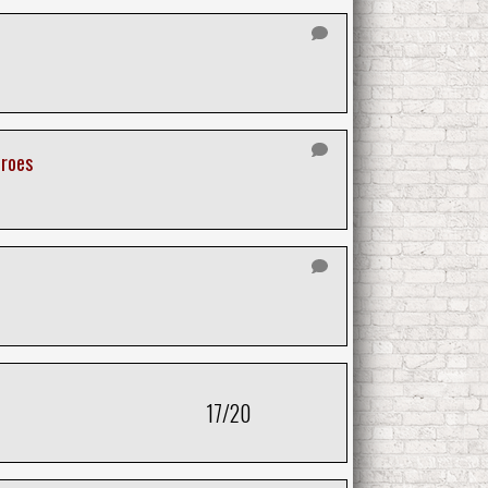
roes
17/20