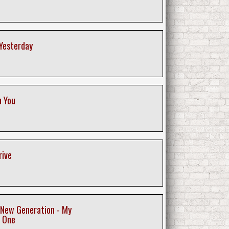
Yesterday
h You
rive
a New Generation - My
e One