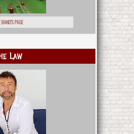
 BAND'S PAGE
he Law