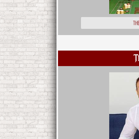
THE
T