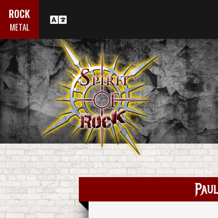
ROCK
METAL
Pau